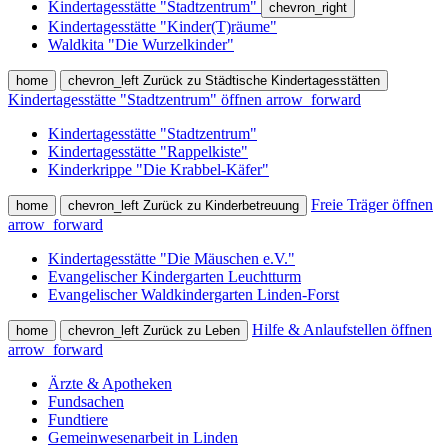
Kindertagesstätte "Stadtzentrum"
chevron_right
Kindertagesstätte "Kinder(T)räume"
Waldkita "Die Wurzelkinder"
home
chevron_left
Zurück zu Städtische Kindertagesstätten
Kindertagesstätte "Stadtzentrum" öffnen
arrow_forward
Kindertagesstätte "Stadtzentrum"
Kindertagesstätte "Rappelkiste"
Kinderkrippe "Die Krabbel-Käfer"
Freie Träger öffnen
home
chevron_left
Zurück zu Kinderbetreuung
arrow_forward
Kindertagesstätte "Die Mäuschen e.V."
Evangelischer Kindergarten Leuchtturm
Evangelischer Waldkindergarten Linden-Forst
Hilfe & Anlaufstellen öffnen
home
chevron_left
Zurück zu Leben
arrow_forward
Ärzte & Apotheken
Fundsachen
Fundtiere
Gemeinwesenarbeit in Linden