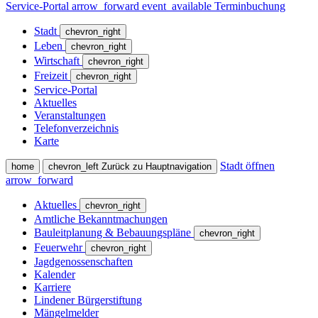
Service-Portal
arrow_forward
event_available
Terminbuchung
Stadt
chevron_right
Leben
chevron_right
Wirtschaft
chevron_right
Freizeit
chevron_right
Service-Portal
Aktuelles
Veranstaltungen
Telefonverzeichnis
Karte
Stadt öffnen
home
chevron_left
Zurück zu Hauptnavigation
arrow_forward
Aktuelles
chevron_right
Amtliche Bekanntmachungen
Bauleitplanung & Bebauungspläne
chevron_right
Feuerwehr
chevron_right
Jagdgenossenschaften
Kalender
Karriere
Lindener Bürgerstiftung
Mängelmelder