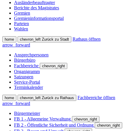
Ausländerbeauftragter
Berichte des Magistrates
Gremien
Gremieninformationsportal
Parteien
Wahlen
Rathaus öffnen
home
chevron_left
Zurück zu Stadt
arrow_forward
Ansprechpersonen
Bürgerbüro
Fachbereiche
chevron_right
Organigramm
Satzungen
Service-Portal
Terminkalender
Fachbereiche öffnen
home
chevron_left
Zurück zu Rathaus
arrow_forward
Bürgermeister
FB 1 - Allgemeine Verwaltung
chevron_right
FB 2 - Öffentliche Sicherheit und Ordnung
chevron_right