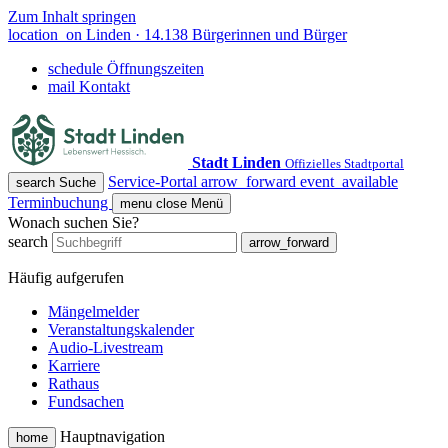
Zum Inhalt springen
location_on
Linden · 14.138 Bürgerinnen und Bürger
schedule
Öffnungszeiten
mail
Kontakt
Stadt Linden
Offizielles Stadtportal
Service-Portal
arrow_forward
event_available
search
Suche
Terminbuchung
menu
close
Menü
Wonach suchen Sie?
search
arrow_forward
Häufig aufgerufen
Mängelmelder
Veranstaltungskalender
Audio-Livestream
Karriere
Rathaus
Fundsachen
Hauptnavigation
home