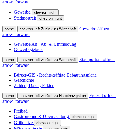
arrow_forward
Gewerbe
chevron_right
Stadtportrait
chevron_right
Gewerbe öffnen
home
chevron_left
Zurück zu Wirtschaft
arrow_forward
Gewerbe An-, Ab- & Ummeldung
Gewerbegebiete
Stadtportrait öffnen
home
chevron_left
Zurück zu Wirtschaft
arrow_forward
Bürger-GIS - Rechtskräftige Bebauungspläne
Geschichte
Zahlen, Daten, Fakten
Freizeit öffnen
home
chevron_left
Zurück zu Hauptnavigation
arrow_forward
Freibad
Gastronomie & Übernachtung
chevron_right
Grillplätze
chevron_right
Märkte & Feste
chevron_right