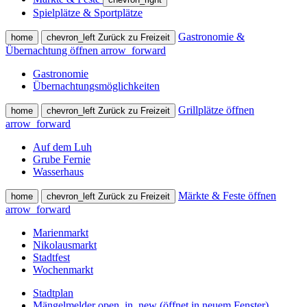
Spielplätze & Sportplätze
Gastronomie &
home
chevron_left
Zurück zu Freizeit
Übernachtung öffnen
arrow_forward
Gastronomie
Übernachtungsmöglichkeiten
Grillplätze öffnen
home
chevron_left
Zurück zu Freizeit
arrow_forward
Auf dem Luh
Grube Fernie
Wasserhaus
Märkte & Feste öffnen
home
chevron_left
Zurück zu Freizeit
arrow_forward
Marienmarkt
Nikolausmarkt
Stadtfest
Wochenmarkt
Stadtplan
Mängelmelder
open_in_new
(öffnet in neuem Fenster)