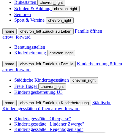
Ruhestätten
chevron_right
Schulen & Bildung
chevron_right
Senioren
Sport & Vereine
chevron_right
Familie öffnen
home
chevron_left
Zurück zu Leben
arrow_forward
Beratungsstellen
Kinderbetreuung
chevron_right
Kinderbetreuung öffnen
home
chevron_left
Zurück zu Familie
arrow_forward
Städtische Kindertagesstätten
chevron_right
Freie Träger
chevron_right
Kindertagesbetreuung U3
Städtische
home
chevron_left
Zurück zu Kinderbetreuung
Kindertagesstätten öffnen
arrow_forward
Kindertagesstätte "Obergasse"
Kindertagesstätte "Lindener Zwerge"
Kindertagesstätte "Regenbogenland"