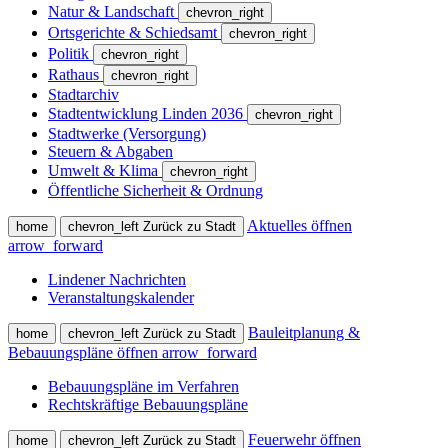
Natur & Landschaft
chevron_right
Ortsgerichte & Schiedsamt
chevron_right
Politik
chevron_right
Rathaus
chevron_right
Stadtarchiv
Stadtentwicklung Linden 2036
chevron_right
Stadtwerke (Versorgung)
Steuern & Abgaben
Umwelt & Klima
chevron_right
Öffentliche Sicherheit & Ordnung
Aktuelles öffnen
home
chevron_left
Zurück zu Stadt
arrow_forward
Lindener Nachrichten
Veranstaltungskalender
Bauleitplanung &
home
chevron_left
Zurück zu Stadt
Bebauungspläne öffnen
arrow_forward
Bebauungspläne im Verfahren
Rechtskräftige Bebauungspläne
Feuerwehr öffnen
home
chevron_left
Zurück zu Stadt