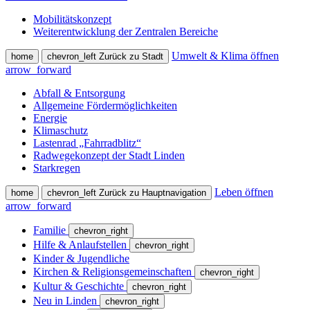
Mobilitätskonzept
Weiterentwicklung der Zentralen Bereiche
Umwelt & Klima öffnen
home
chevron_left
Zurück zu Stadt
arrow_forward
Abfall & Entsorgung
Allgemeine Fördermöglichkeiten
Energie
Klimaschutz
Lastenrad „Fahrradblitz“
Radwegekonzept der Stadt Linden
Starkregen
Leben öffnen
home
chevron_left
Zurück zu Hauptnavigation
arrow_forward
Familie
chevron_right
Hilfe & Anlaufstellen
chevron_right
Kinder & Jugendliche
Kirchen & Religionsgemeinschaften
chevron_right
Kultur & Geschichte
chevron_right
Neu in Linden
chevron_right