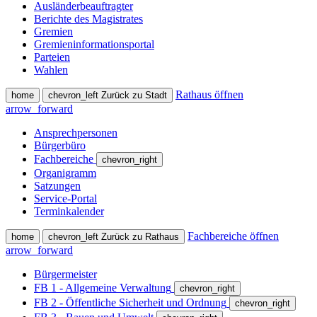
Ausländerbeauftragter
Berichte des Magistrates
Gremien
Gremieninformationsportal
Parteien
Wahlen
Rathaus öffnen
home
chevron_left
Zurück zu Stadt
arrow_forward
Ansprechpersonen
Bürgerbüro
Fachbereiche
chevron_right
Organigramm
Satzungen
Service-Portal
Terminkalender
Fachbereiche öffnen
home
chevron_left
Zurück zu Rathaus
arrow_forward
Bürgermeister
FB 1 - Allgemeine Verwaltung
chevron_right
FB 2 - Öffentliche Sicherheit und Ordnung
chevron_right