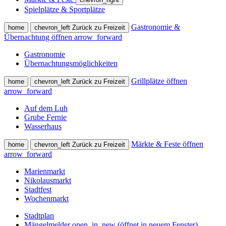
Spielplätze & Sportplätze
Gastronomie &
home
chevron_left
Zurück zu Freizeit
Übernachtung öffnen
arrow_forward
Gastronomie
Übernachtungsmöglichkeiten
Grillplätze öffnen
home
chevron_left
Zurück zu Freizeit
arrow_forward
Auf dem Luh
Grube Fernie
Wasserhaus
Märkte & Feste öffnen
home
chevron_left
Zurück zu Freizeit
arrow_forward
Marienmarkt
Nikolausmarkt
Stadtfest
Wochenmarkt
Stadtplan
Mängelmelder
open_in_new
(öffnet in neuem Fenster)