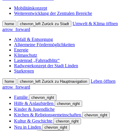
Mobilitätskonzept
Weiterentwicklung der Zentralen Bereiche
Umwelt & Klima öffnen
home
chevron_left
Zurück zu Stadt
arrow_forward
Abfall & Entsorgung
Allgemeine Fördermöglichkeiten
Energie
Klimaschutz
Lastenrad „Fahrradblitz“
Radwegekonzept der Stadt Linden
Starkregen
Leben öffnen
home
chevron_left
Zurück zu Hauptnavigation
arrow_forward
Familie
chevron_right
Hilfe & Anlaufstellen
chevron_right
Kinder & Jugendliche
Kirchen & Religionsgemeinschaften
chevron_right
Kultur & Geschichte
chevron_right
Neu in Linden
chevron_right