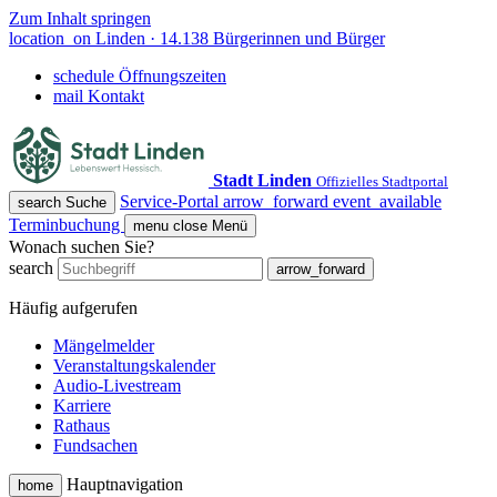
Zum Inhalt springen
location_on
Linden · 14.138 Bürgerinnen und Bürger
schedule
Öffnungszeiten
mail
Kontakt
Stadt Linden
Offizielles Stadtportal
Service-Portal
arrow_forward
event_available
search
Suche
Terminbuchung
menu
close
Menü
Wonach suchen Sie?
search
arrow_forward
Häufig aufgerufen
Mängelmelder
Veranstaltungskalender
Audio-Livestream
Karriere
Rathaus
Fundsachen
Hauptnavigation
home