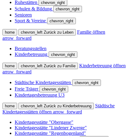
Ruhestätten
chevron_right
Schulen & Bildung
chevron_right
Senioren
Sport & Vereine
chevron_right
Familie öffnen
home
chevron_left
Zurück zu Leben
arrow_forward
Beratungsstellen
Kinderbetreuung
chevron_right
Kinderbetreuung öffnen
home
chevron_left
Zurück zu Familie
arrow_forward
Städtische Kindertagesstätten
chevron_right
Freie Träger
chevron_right
Kindertagesbetreuung U3
Städtische
home
chevron_left
Zurück zu Kinderbetreuung
Kindertagesstätten öffnen
arrow_forward
Kindertagesstätte "Obergasse"
Kindertagesstätte "Lindener Zwerge"
Kindertagesstätte "Regenbogenland"