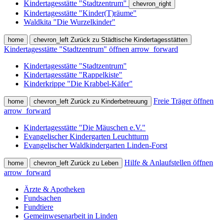
Kindertagesstätte "Stadtzentrum"
chevron_right
Kindertagesstätte "Kinder(T)räume"
Waldkita "Die Wurzelkinder"
home
chevron_left
Zurück zu Städtische Kindertagesstätten
Kindertagesstätte "Stadtzentrum" öffnen
arrow_forward
Kindertagesstätte "Stadtzentrum"
Kindertagesstätte "Rappelkiste"
Kinderkrippe "Die Krabbel-Käfer"
Freie Träger öffnen
home
chevron_left
Zurück zu Kinderbetreuung
arrow_forward
Kindertagesstätte "Die Mäuschen e.V."
Evangelischer Kindergarten Leuchtturm
Evangelischer Waldkindergarten Linden-Forst
Hilfe & Anlaufstellen öffnen
home
chevron_left
Zurück zu Leben
arrow_forward
Ärzte & Apotheken
Fundsachen
Fundtiere
Gemeinwesenarbeit in Linden