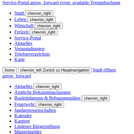
Service-Portal
arrow_forward
event_available
Terminbuchung
Stadt
chevron_right
Leben
chevron_right
Wirtschaft
chevron_right
Freizeit
chevron_right
Service-Portal
Aktuelles
Veranstaltungen
Telefonverzeichnis
Karte
Stadt öffnen
home
chevron_left
Zurück zu Hauptnavigation
arrow_forward
Aktuelles
chevron_right
Amtliche Bekanntmachungen
Bauleitplanung & Bebauungspläne
chevron_right
Feuerwehr
chevron_right
Jagdgenossenschaften
Kalender
Karriere
Lindener Bürgerstiftung
Mängelmelder