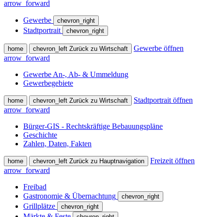
arrow_forward
Gewerbe
chevron_right
Stadtportrait
chevron_right
Gewerbe öffnen
home
chevron_left
Zurück zu Wirtschaft
arrow_forward
Gewerbe An-, Ab- & Ummeldung
Gewerbegebiete
Stadtportrait öffnen
home
chevron_left
Zurück zu Wirtschaft
arrow_forward
Bürger-GIS - Rechtskräftige Bebauungspläne
Geschichte
Zahlen, Daten, Fakten
Freizeit öffnen
home
chevron_left
Zurück zu Hauptnavigation
arrow_forward
Freibad
Gastronomie & Übernachtung
chevron_right
Grillplätze
chevron_right
Märkte & Feste
chevron_right