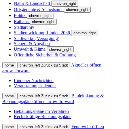
Natur & Landschaft
chevron_right
Ortsgerichte & Schiedsamt
chevron_right
Politik
chevron_right
Rathaus
chevron_right
Stadtarchiv
Stadtentwicklung Linden 2036
chevron_right
Stadtwerke (Versorgung)
Steuern & Abgaben
Umwelt & Klima
chevron_right
Öffentliche Sicherheit & Ordnung
Aktuelles öffnen
home
chevron_left
Zurück zu Stadt
arrow_forward
Lindener Nachrichten
Veranstaltungskalender
Bauleitplanung &
home
chevron_left
Zurück zu Stadt
Bebauungspläne öffnen
arrow_forward
Bebauungspläne im Verfahren
Rechtskräftige Bebauungspläne
Feuerwehr öffnen
home
chevron_left
Zurück zu Stadt