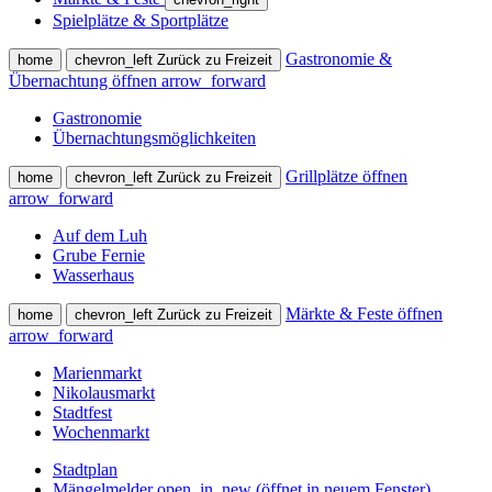
Spielplätze & Sportplätze
Gastronomie &
home
chevron_left
Zurück zu Freizeit
Übernachtung öffnen
arrow_forward
Gastronomie
Übernachtungsmöglichkeiten
Grillplätze öffnen
home
chevron_left
Zurück zu Freizeit
arrow_forward
Auf dem Luh
Grube Fernie
Wasserhaus
Märkte & Feste öffnen
home
chevron_left
Zurück zu Freizeit
arrow_forward
Marienmarkt
Nikolausmarkt
Stadtfest
Wochenmarkt
Stadtplan
Mängelmelder
open_in_new
(öffnet in neuem Fenster)