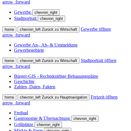
arrow_forward
Gewerbe
chevron_right
Stadtportrait
chevron_right
Gewerbe öffnen
home
chevron_left
Zurück zu Wirtschaft
arrow_forward
Gewerbe An-, Ab- & Ummeldung
Gewerbegebiete
Stadtportrait öffnen
home
chevron_left
Zurück zu Wirtschaft
arrow_forward
Bürger-GIS - Rechtskräftige Bebauungspläne
Geschichte
Zahlen, Daten, Fakten
Freizeit öffnen
home
chevron_left
Zurück zu Hauptnavigation
arrow_forward
Freibad
Gastronomie & Übernachtung
chevron_right
Grillplätze
chevron_right
Märkte & Feste
chevron_right