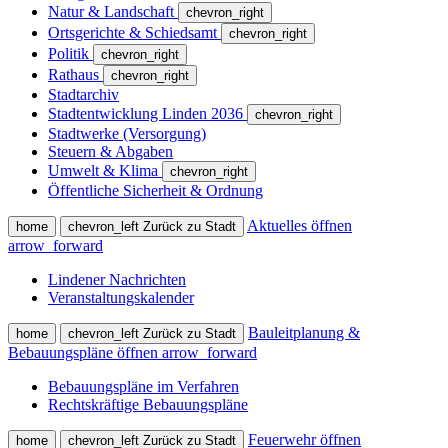
Natur & Landschaft
chevron_right
Ortsgerichte & Schiedsamt
chevron_right
Politik
chevron_right
Rathaus
chevron_right
Stadtarchiv
Stadtentwicklung Linden 2036
chevron_right
Stadtwerke (Versorgung)
Steuern & Abgaben
Umwelt & Klima
chevron_right
Öffentliche Sicherheit & Ordnung
Aktuelles öffnen
home
chevron_left
Zurück zu Stadt
arrow_forward
Lindener Nachrichten
Veranstaltungskalender
Bauleitplanung &
home
chevron_left
Zurück zu Stadt
Bebauungspläne öffnen
arrow_forward
Bebauungspläne im Verfahren
Rechtskräftige Bebauungspläne
Feuerwehr öffnen
home
chevron_left
Zurück zu Stadt