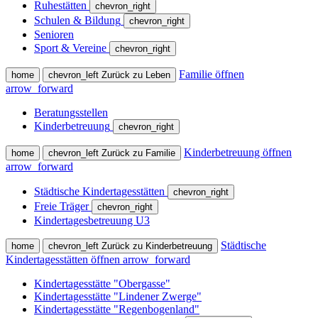
Ruhestätten
chevron_right
Schulen & Bildung
chevron_right
Senioren
Sport & Vereine
chevron_right
Familie öffnen
home
chevron_left
Zurück zu Leben
arrow_forward
Beratungsstellen
Kinderbetreuung
chevron_right
Kinderbetreuung öffnen
home
chevron_left
Zurück zu Familie
arrow_forward
Städtische Kindertagesstätten
chevron_right
Freie Träger
chevron_right
Kindertagesbetreuung U3
Städtische
home
chevron_left
Zurück zu Kinderbetreuung
Kindertagesstätten öffnen
arrow_forward
Kindertagesstätte "Obergasse"
Kindertagesstätte "Lindener Zwerge"
Kindertagesstätte "Regenbogenland"