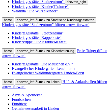
Kindertagesstätte "Stadtzentrum"
chevron_right
Kindertagesstätte "Kinder(T)räume"
Waldkita "Die Wurzelkinder"
home
chevron_left
Zurück zu Städtische Kindertagesstätten
Kindertagesstätte "Stadtzentrum" öffnen
arrow_forward
Kindertagesstätte "Stadtzentrum"
Kindertagesstätte "Rappelkiste"
Kinderkrippe "Die Krabbel-Käfer"
Freie Träger öffnen
home
chevron_left
Zurück zu Kinderbetreuung
arrow_forward
Kindertagesstätte "Die Mäuschen e.V."
Evangelischer Kindergarten Leuchtturm
Evangelischer Waldkindergarten Linden-Forst
Hilfe & Anlaufstellen öffnen
home
chevron_left
Zurück zu Leben
arrow_forward
Ärzte & Apotheken
Fundsachen
Fundtiere
Gemeinwesenarbeit in Linden