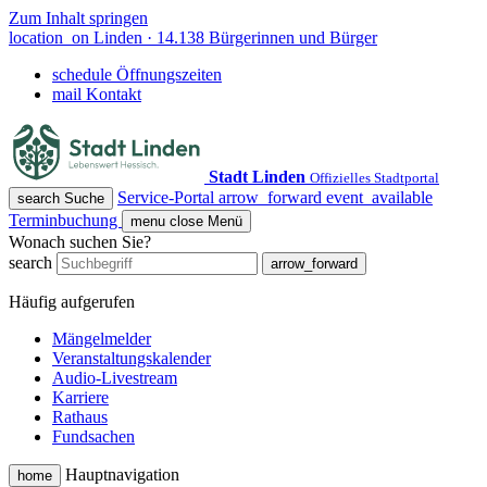
Zum Inhalt springen
location_on
Linden · 14.138 Bürgerinnen und Bürger
schedule
Öffnungszeiten
mail
Kontakt
Stadt Linden
Offizielles Stadtportal
Service-Portal
arrow_forward
event_available
search
Suche
Terminbuchung
menu
close
Menü
Wonach suchen Sie?
search
arrow_forward
Häufig aufgerufen
Mängelmelder
Veranstaltungskalender
Audio-Livestream
Karriere
Rathaus
Fundsachen
Hauptnavigation
home