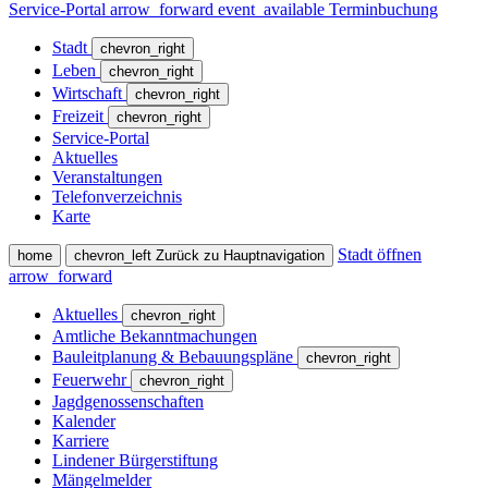
Service-Portal
arrow_forward
event_available
Terminbuchung
Stadt
chevron_right
Leben
chevron_right
Wirtschaft
chevron_right
Freizeit
chevron_right
Service-Portal
Aktuelles
Veranstaltungen
Telefonverzeichnis
Karte
Stadt öffnen
home
chevron_left
Zurück zu Hauptnavigation
arrow_forward
Aktuelles
chevron_right
Amtliche Bekanntmachungen
Bauleitplanung & Bebauungspläne
chevron_right
Feuerwehr
chevron_right
Jagdgenossenschaften
Kalender
Karriere
Lindener Bürgerstiftung
Mängelmelder