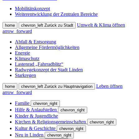
Mobilitätskonzept
Weiterentwicklung der Zentralen Bereiche
Umwelt & Klima öffnen
home
chevron_left
Zurück zu Stadt
arrow_forward
Abfall & Entsorgung
Allgemeine Fördermöglichkeiten
Energie
Klimaschutz
Lastenrad „Fahrradblitz“
Radwegekonzept der Stadt Linden
Starkregen
Leben öffnen
home
chevron_left
Zurück zu Hauptnavigation
arrow_forward
Familie
chevron_right
Hilfe & Anlaufstellen
chevron_right
Kinder & Jugendliche
Kirchen & Religionsgemeinschaften
chevron_right
Kultur & Geschichte
chevron_right
Neu in Linden
chevron_right