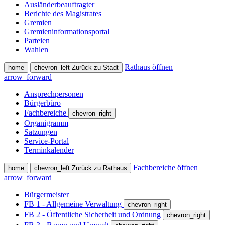
Ausländerbeauftragter
Berichte des Magistrates
Gremien
Gremieninformationsportal
Parteien
Wahlen
Rathaus öffnen
home
chevron_left
Zurück zu Stadt
arrow_forward
Ansprechpersonen
Bürgerbüro
Fachbereiche
chevron_right
Organigramm
Satzungen
Service-Portal
Terminkalender
Fachbereiche öffnen
home
chevron_left
Zurück zu Rathaus
arrow_forward
Bürgermeister
FB 1 - Allgemeine Verwaltung
chevron_right
FB 2 - Öffentliche Sicherheit und Ordnung
chevron_right