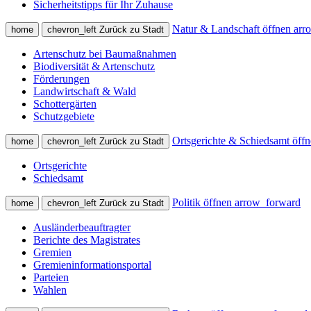
Sicherheitstipps für Ihr Zuhause
Natur & Landschaft öffnen
arr
home
chevron_left
Zurück zu Stadt
Artenschutz bei Baumaßnahmen
Biodiversität & Artenschutz
Förderungen
Landwirtschaft & Wald
Schottergärten
Schutzgebiete
Ortsgerichte & Schiedsamt öff
home
chevron_left
Zurück zu Stadt
Ortsgerichte
Schiedsamt
Politik öffnen
arrow_forward
home
chevron_left
Zurück zu Stadt
Ausländerbeauftragter
Berichte des Magistrates
Gremien
Gremieninformationsportal
Parteien
Wahlen