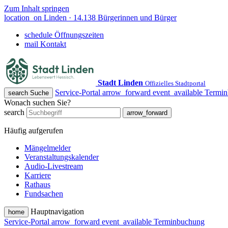
Zum Inhalt springen
location_on
Linden · 14.138 Bürgerinnen und Bürger
schedule
Öffnungszeiten
mail
Kontakt
Stadt Linden
Offizielles Stadtportal
Service-Portal
arrow_forward
event_available
Termin
search
Suche
Wonach suchen Sie?
search
arrow_forward
Häufig aufgerufen
Mängelmelder
Veranstaltungskalender
Audio-Livestream
Karriere
Rathaus
Fundsachen
Hauptnavigation
home
Service-Portal
arrow_forward
event_available
Terminbuchung