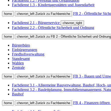
Fachdienst 1.2 - Personal und Organisation
Fachdienst 1.3 - Kindertagesstätten und Jugendarbeit
FB 2 - Öffentliche Sich
home
chevron_left
Zurück zu Fachbereiche
Fachdienst 2.1 - Bürgerservice
chevron_right
Fachdienst 2.2 - Öffentliche Sicherheit und Ordnung
home
chevron_left
Zurück zu FB 2 - Öffentliche Sicherheit und Ordnung
Bürgerbüro
Einbürgerungen
Friedhofsverwaltung
Standesamt
Wahlen
Zentrale
FB 3 - Bauen und Umwe
home
chevron_left
Zurück zu Fachbereiche
Fachdienst 3.1 - Allgemeine Bauverwaltung, Bauhof, Hoch- u
Fachdienst 3.2 - Bauleitplanung, Immobilienmanagement, Nat
Bauhof
FB 4 - Finanzen öffnen
home
chevron_left
Zurück zu Fachbereiche