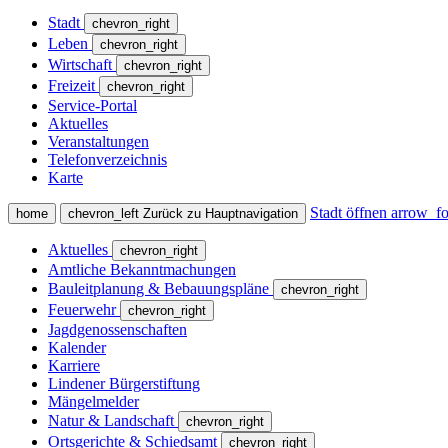
Stadt
chevron_right
Leben
chevron_right
Wirtschaft
chevron_right
Freizeit
chevron_right
Service-Portal
Aktuelles
Veranstaltungen
Telefonverzeichnis
Karte
Stadt öffnen
arrow_f
home
chevron_left
Zurück zu Hauptnavigation
Aktuelles
chevron_right
Amtliche Bekanntmachungen
Bauleitplanung & Bebauungspläne
chevron_right
Feuerwehr
chevron_right
Jagdgenossenschaften
Kalender
Karriere
Lindener Bürgerstiftung
Mängelmelder
Natur & Landschaft
chevron_right
Ortsgerichte & Schiedsamt
chevron_right