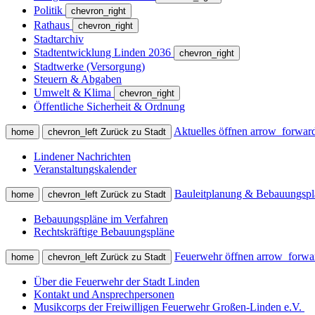
Politik
chevron_right
Rathaus
chevron_right
Stadtarchiv
Stadtentwicklung Linden 2036
chevron_right
Stadtwerke (Versorgung)
Steuern & Abgaben
Umwelt & Klima
chevron_right
Öffentliche Sicherheit & Ordnung
Aktuelles öffnen
arrow_forwar
home
chevron_left
Zurück zu Stadt
Lindener Nachrichten
Veranstaltungskalender
Bauleitplanung & Bebauungspl
home
chevron_left
Zurück zu Stadt
Bebauungspläne im Verfahren
Rechtskräftige Bebauungspläne
Feuerwehr öffnen
arrow_forwa
home
chevron_left
Zurück zu Stadt
Über die Feuerwehr der Stadt Linden
Kontakt und Ansprechpersonen
Musikcorps der Freiwilligen Feuerwehr Großen-Linden e.V.