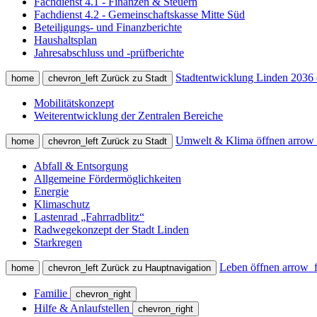
Fachdienst 4.1 - Finanzen & Steuern
Fachdienst 4.2 - Gemeinschaftskasse Mitte Süd
Beteiligungs- und Finanzberichte
Haushaltsplan
Jahresabschluss und -prüfberichte
Stadtentwicklung Linden 2036 
home
chevron_left
Zurück zu Stadt
Mobilitätskonzept
Weiterentwicklung der Zentralen Bereiche
Umwelt & Klima öffnen
arrow
home
chevron_left
Zurück zu Stadt
Abfall & Entsorgung
Allgemeine Fördermöglichkeiten
Energie
Klimaschutz
Lastenrad „Fahrradblitz“
Radwegekonzept der Stadt Linden
Starkregen
Leben öffnen
arrow_
home
chevron_left
Zurück zu Hauptnavigation
Familie
chevron_right
Hilfe & Anlaufstellen
chevron_right