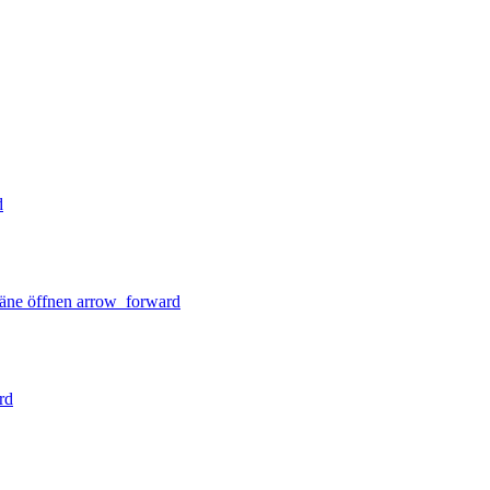
d
äne öffnen
arrow_forward
rd