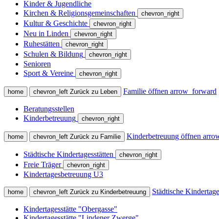
Kinder & Jugendliche
Kirchen & Religionsgemeinschaften
chevron_right
Kultur & Geschichte
chevron_right
Neu in Linden
chevron_right
Ruhestätten
chevron_right
Schulen & Bildung
chevron_right
Senioren
Sport & Vereine
chevron_right
Familie öffnen
arrow_forward
home
chevron_left
Zurück zu Leben
Beratungsstellen
Kinderbetreuung
chevron_right
Kinderbetreuung öffnen
arro
home
chevron_left
Zurück zu Familie
Städtische Kindertagesstätten
chevron_right
Freie Träger
chevron_right
Kindertagesbetreuung U3
Städtische Kindertage
home
chevron_left
Zurück zu Kinderbetreuung
Kindertagesstätte "Obergasse"
Kindertagesstätte "Lindener Zwerge"