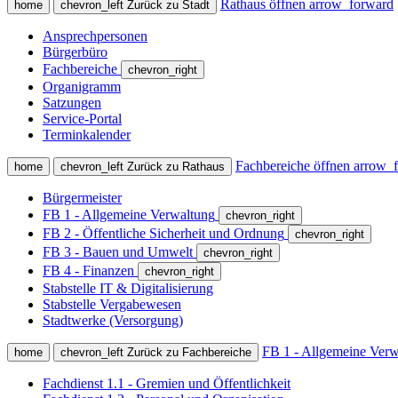
Rathaus öffnen
arrow_forward
home
chevron_left
Zurück zu Stadt
Ansprechpersonen
Bürgerbüro
Fachbereiche
chevron_right
Organigramm
Satzungen
Service-Portal
Terminkalender
Fachbereiche öffnen
arrow_
home
chevron_left
Zurück zu Rathaus
Bürgermeister
FB 1 - Allgemeine Verwaltung
chevron_right
FB 2 - Öffentliche Sicherheit und Ordnung
chevron_right
FB 3 - Bauen und Umwelt
chevron_right
FB 4 - Finanzen
chevron_right
Stabstelle IT & Digitalisierung
Stabstelle Vergabewesen
Stadtwerke (Versorgung)
FB 1 - Allgemeine Verw
home
chevron_left
Zurück zu Fachbereiche
Fachdienst 1.1 - Gremien und Öffentlichkeit