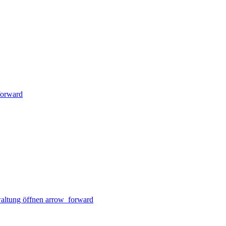
forward
altung öffnen
arrow_forward