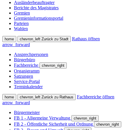
Ausländerbeauftragter
Berichte des Magistrates
Gremien
Gremieninformationsportal
Parteien
Wahlen
Rathaus öffnen
home
chevron_left
Zurück zu Stadt
arrow_forward
Ansprechpersonen
Bürgerbüro
Fachbereiche
chevron_right
Organigramm
Satzungen
Service-Portal
Terminkalender
Fachbereiche öffnen
home
chevron_left
Zurück zu Rathaus
arrow_forward
Bürgermeister
FB 1 - Allgemeine Verwaltung
chevron_right
FB 2 - Öffentliche Sicherheit und Ordnung
chevron_right