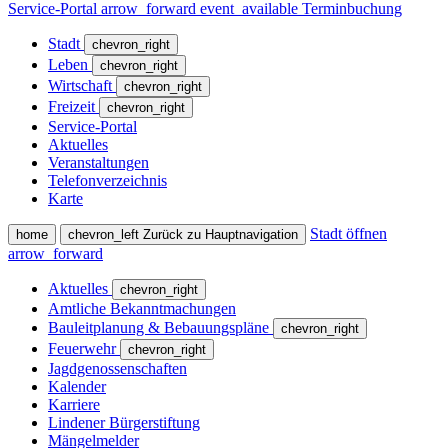
Service-Portal
arrow_forward
event_available
Terminbuchung
Stadt
chevron_right
Leben
chevron_right
Wirtschaft
chevron_right
Freizeit
chevron_right
Service-Portal
Aktuelles
Veranstaltungen
Telefonverzeichnis
Karte
Stadt öffnen
home
chevron_left
Zurück zu Hauptnavigation
arrow_forward
Aktuelles
chevron_right
Amtliche Bekanntmachungen
Bauleitplanung & Bebauungspläne
chevron_right
Feuerwehr
chevron_right
Jagdgenossenschaften
Kalender
Karriere
Lindener Bürgerstiftung
Mängelmelder