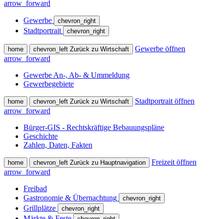
arrow_forward
Gewerbe
chevron_right
Stadtportrait
chevron_right
Gewerbe öffnen
home
chevron_left
Zurück zu Wirtschaft
arrow_forward
Gewerbe An-, Ab- & Ummeldung
Gewerbegebiete
Stadtportrait öffnen
home
chevron_left
Zurück zu Wirtschaft
arrow_forward
Bürger-GIS - Rechtskräftige Bebauungspläne
Geschichte
Zahlen, Daten, Fakten
Freizeit öffnen
home
chevron_left
Zurück zu Hauptnavigation
arrow_forward
Freibad
Gastronomie & Übernachtung
chevron_right
Grillplätze
chevron_right
Märkte & Feste
chevron_right