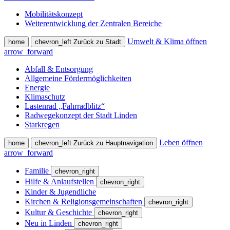
Mobilitätskonzept
Weiterentwicklung der Zentralen Bereiche
Umwelt & Klima öffnen
home
chevron_left
Zurück zu Stadt
arrow_forward
Abfall & Entsorgung
Allgemeine Fördermöglichkeiten
Energie
Klimaschutz
Lastenrad „Fahrradblitz“
Radwegekonzept der Stadt Linden
Starkregen
Leben öffnen
home
chevron_left
Zurück zu Hauptnavigation
arrow_forward
Familie
chevron_right
Hilfe & Anlaufstellen
chevron_right
Kinder & Jugendliche
Kirchen & Religionsgemeinschaften
chevron_right
Kultur & Geschichte
chevron_right
Neu in Linden
chevron_right