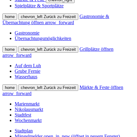
Spielplätze & Sportplätze
Gastronomie &
home
chevron_left
Zurück zu Freizeit
Übernachtung öffnen
arrow_forward
Gastronomie
Übernachtungsmöglichkeiten
Grillplätze öffnen
home
chevron_left
Zurück zu Freizeit
arrow_forward
Auf dem Luh
Grube Fernie
Wasserhaus
Märkte & Feste öffnen
home
chevron_left
Zurück zu Freizeit
arrow_forward
Marienmarkt
Nikolausmarkt
Stadtfest
Wochenmarkt
Stadtplan
Mängelmelder
open_in_new
(öffnet in neuem Fenster)