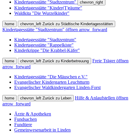
Kindertagesstätte "Stadtzentrum"
chevron_right
Kindertagesstätte "Kinder(T)räume"
Waldkita "Die Wurzelkinder"
home
chevron_left
Zurück zu Städtische Kindertagesstätten
Kindertagesstätte "Stadtzentrum" öffnen
arrow_forward
Kindertagesstätte "Stadtzentrum"
Kindertagesstätte "Rappelkiste"
Kinderkrippe "Die Krabbel-Käfer"
Freie Träger öffnen
home
chevron_left
Zurück zu Kinderbetreuung
arrow_forward
Kindertagesstätte "Die Mäuschen e.V."
Evangelischer Kindergarten Leuchtturm
Evangelischer Waldkindergarten Linden-Forst
Hilfe & Anlaufstellen öffnen
home
chevron_left
Zurück zu Leben
arrow_forward
Ärzte & Apotheken
Fundsachen
Fundtiere
Gemeinwesenarbeit in Linden