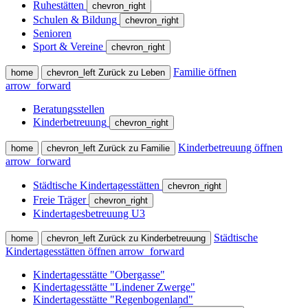
Ruhestätten
chevron_right
Schulen & Bildung
chevron_right
Senioren
Sport & Vereine
chevron_right
Familie öffnen
home
chevron_left
Zurück zu Leben
arrow_forward
Beratungsstellen
Kinderbetreuung
chevron_right
Kinderbetreuung öffnen
home
chevron_left
Zurück zu Familie
arrow_forward
Städtische Kindertagesstätten
chevron_right
Freie Träger
chevron_right
Kindertagesbetreuung U3
Städtische
home
chevron_left
Zurück zu Kinderbetreuung
Kindertagesstätten öffnen
arrow_forward
Kindertagesstätte "Obergasse"
Kindertagesstätte "Lindener Zwerge"
Kindertagesstätte "Regenbogenland"