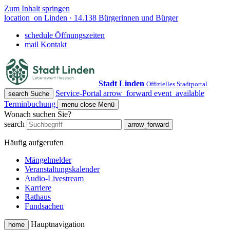
Zum Inhalt springen
location_on
Linden · 14.138 Bürgerinnen und Bürger
schedule
Öffnungszeiten
mail
Kontakt
Stadt Linden
Offizielles Stadtportal
Service-Portal
arrow_forward
event_available
search
Suche
Terminbuchung
menu
close
Menü
Wonach suchen Sie?
search
arrow_forward
Häufig aufgerufen
Mängelmelder
Veranstaltungskalender
Audio-Livestream
Karriere
Rathaus
Fundsachen
Hauptnavigation
home