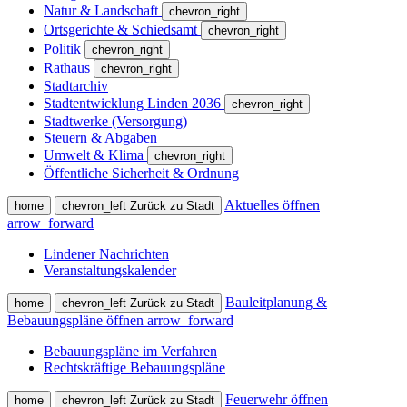
Natur & Landschaft
chevron_right
Ortsgerichte & Schiedsamt
chevron_right
Politik
chevron_right
Rathaus
chevron_right
Stadtarchiv
Stadtentwicklung Linden 2036
chevron_right
Stadtwerke (Versorgung)
Steuern & Abgaben
Umwelt & Klima
chevron_right
Öffentliche Sicherheit & Ordnung
Aktuelles öffnen
home
chevron_left
Zurück zu Stadt
arrow_forward
Lindener Nachrichten
Veranstaltungskalender
Bauleitplanung &
home
chevron_left
Zurück zu Stadt
Bebauungspläne öffnen
arrow_forward
Bebauungspläne im Verfahren
Rechtskräftige Bebauungspläne
Feuerwehr öffnen
home
chevron_left
Zurück zu Stadt